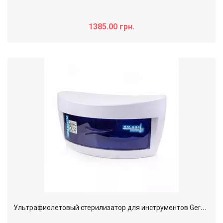
1385.00 грн.
У
льтрафиолетовый стерилизатор для инструментов Germix SM-504B (small edition)