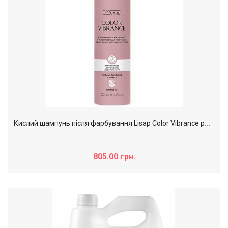
К
ислий шампунь після фарбування Lisap Color Vibrance post-color shampoo, 1000 мл
805.00 грн.