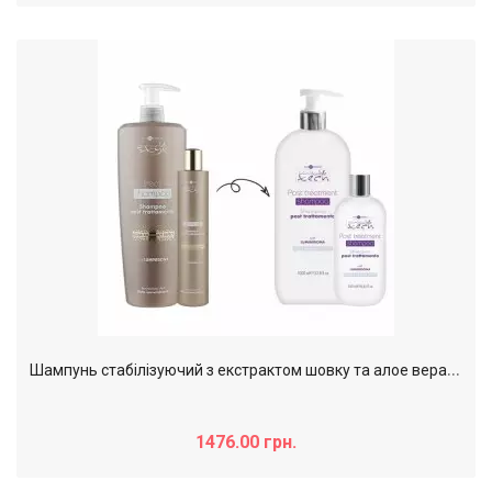
Ш
ампунь стабілізуючий з екстрактом шовку та алое вера Post Treatment Hair Company, 1000 мл
1476.00 грн.