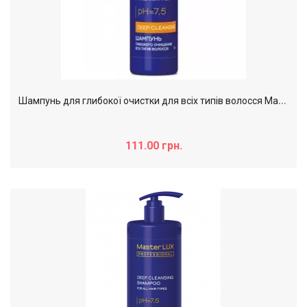
Ш
ампунь для глибокої очистки для всіх типів волосся Master LUX professional, 100 мл
111.00 грн.