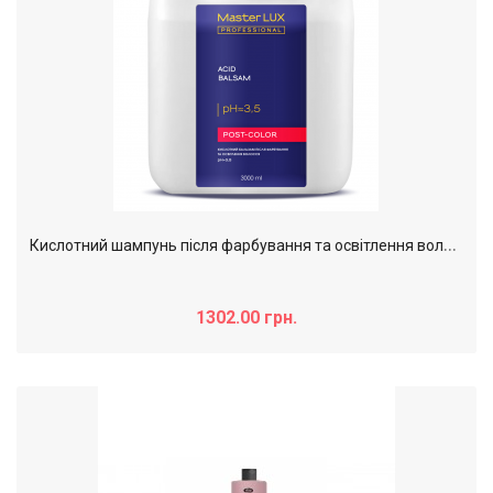
К
ислотний шампунь після фарбування та освітлення волосся Master LUX professional, 3000 мл
1302.00 грн.