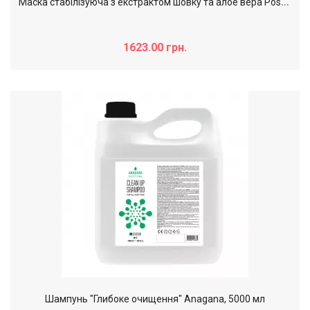
М
аска стабілізуюча з екстрактом шовку та алое вера Post Treatment Hair Company, 1000 мл
1623.00 грн.
Шампунь "Глибоке очищення" Anagana, 5000 мл