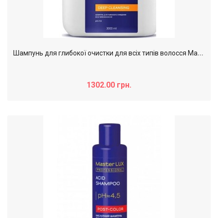
Ш
ампунь для глибокої очистки для всіх типів волосся Master LUX professional, 3000 мл
1302.00 грн.