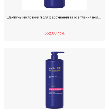
Ш
ампунь кислотний після фарбування та освітлення волосся MasterLUX Post color, 1000 мл
552.00 грн.