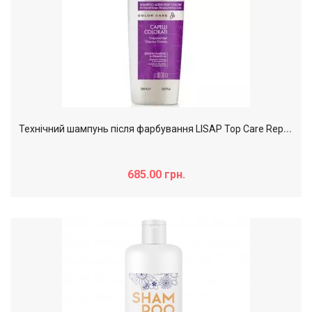
Т
ехнічний шампунь після фарбування LISAP Top Care Repair Color Care After colour acid shampoo, 1000 мл
685.00 грн.