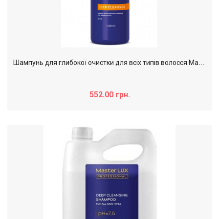
Ш
ампунь для глибокої очистки для всіх типів волосся Master LUX professional, 1000 мл
552.00 грн.