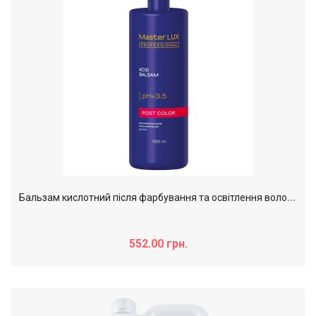
Б
альзам кислотний після фарбування та освітлення волосся MasterLUX Post color, 1000 мл
552.00 грн.