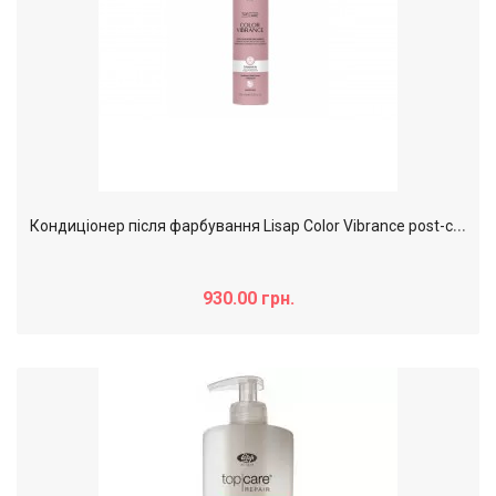
К
ондиціонер після фарбування Lisap Color Vibrance post-color conditioner, 1000 мл
930.00 грн.