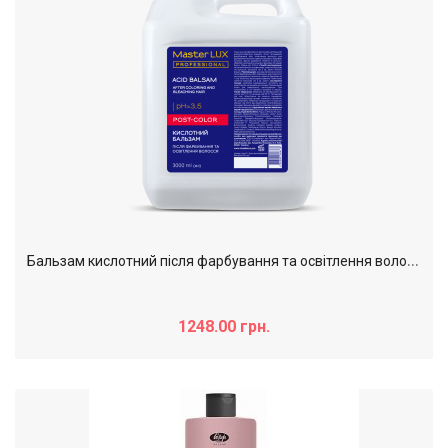
Б
альзам кислотний після фарбування та освітлення волосся MasterLUX Post color, 3000 мл
1248.00 грн.