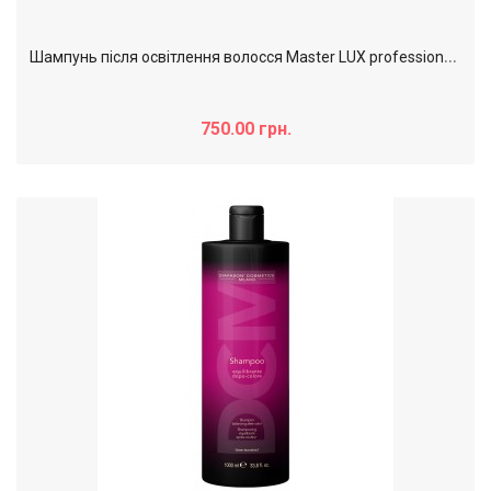
Ш
ампунь після освітлення волосся Master LUX professional (Індикатор освітлюючої пудри), 1000 мл
750.00 грн.