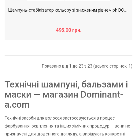
Ш
ампунь-стабілізатор кольору зі зниженим рівнем ph DCM Shampoo balansing after color, 1000 мл
495.00 грн.
Показано від 1 до 23 з 23 (всього сторінок: 1)
Технічні шампуні, бальзами і
маски — магазин Dominant-
a.com
Технічні засоби для волосся застосовуються в процесі
фарбування, освітлення та інших хімічних процедур — вони не
призначені для щоденного догляду, а вирішують конкретні