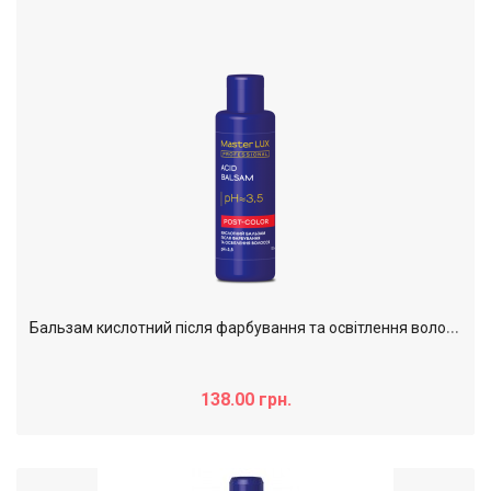
Б
альзам кислотний після фарбування та освітлення волосся MasterLUX Post color, 100 мл
138.00 грн.