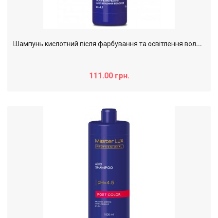
Ш
ампунь кислотний після фарбування та освітлення волосся MasterLUX Post color, 100 мл
111.00 грн.