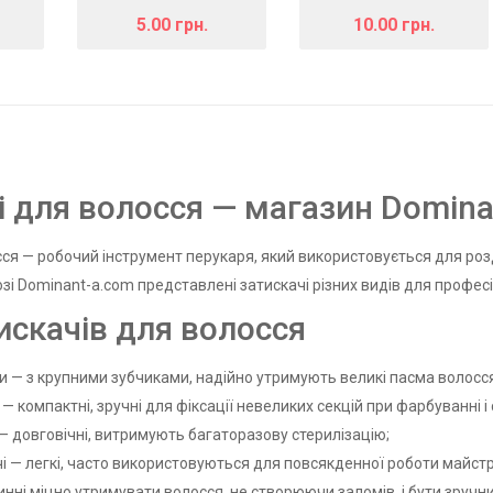
5.00 грн.
10.00 грн.
і для волосся — магазин Domina
сся — робочий інструмент перукаря, який використовується для розд
озі Dominant-a.com представлені затискачі різних видів для профес
искачів для волосся
и — з крупними зубчиками, надійно утримують великі пасма волосся
— компактні, зручні для фіксації невеликих секцій при фарбуванні і 
— довговічні, витримують багаторазову стерилізацію;
чі — легкі, часто використовуються для повсякденної роботи майстр
винні міцно утримувати волосся, не створюючи заломів, і бути зручни