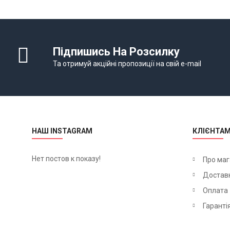
Підпишись На Розсилку
Та отримуй акційні пропозиції на свій e-mail
НАШ INSTAGRAM
КЛІЄНТА
Нет постов к показу!
Про маг
Достав
Оплата
Гаранті