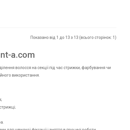
Показано від 1 до 13 з 13 (всього сторінок: 1)
nt-a.com
ілення волосся на секції під час стрижки, фарбування чи
ійного використання.
;
стрижці;
а.
ми для швидкої фіксації і зняття в процесі роботи.