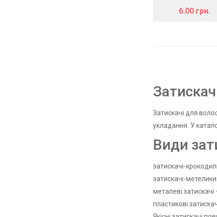
6.00 грн.
Затискач
Затискачі для воло
укладання. У катал
Види зат
затискачі-крокодил
затискачі-метелики 
металеві затискачі 
пластикові затиска
Якісні затискачі по