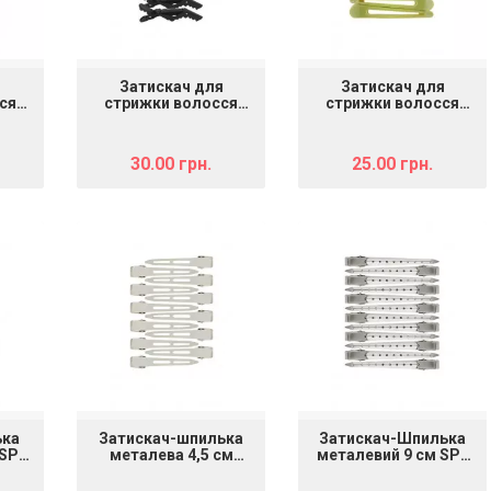
я
Затискач для
Затискач для
ся
стрижки волосся
стрижки волосся
й
пластмасовий SPL
пластмасовий SPL
940011
964085
30.00 грн.
25.00 грн.
ька
Затискач-шпилька
Затискач-Шпилька
 SPL
металева 4,5 см
металевий 9 см SPL
940015
940010