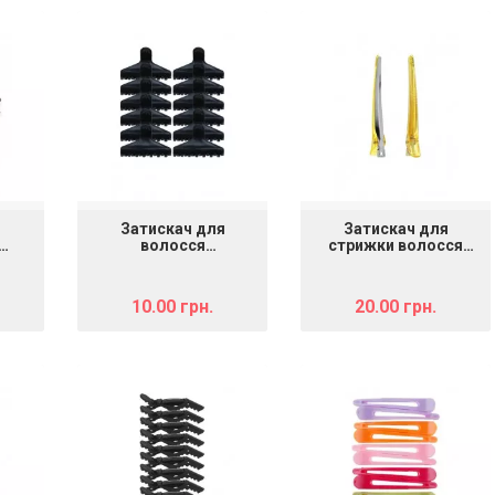
Затискач для
Затискач для
волосся
стрижки волосся
4090
пластмасовий SPL
926160
905051
10.00 грн.
20.00 грн.