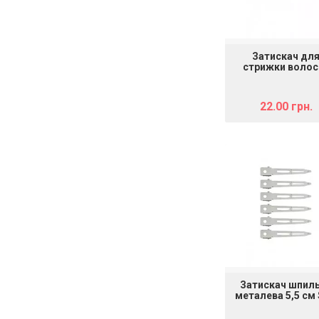
Затискач дл
стрижки волос
пластмасови
964087
22.00 грн.
Затискач шпил
металева 5,5 см
940013