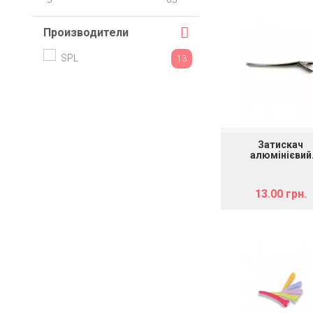
Производители
SPL
13
Затискач
алюмінієвий
шпилька SPL 96
13.00 грн.