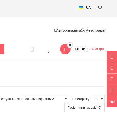
UA
|
RU
Авторизація
або
Реєстрація
0
КОШИК
- 0.00 грн.
Сортування за:
На сторінку:
Порівняння товарів (0)