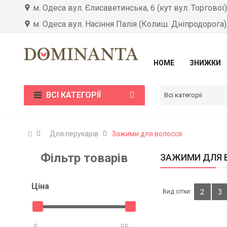
м. Одеса вул. Єлисаветинська, 6 (кут вул. Торгової
м. Одеса вул. Насіння Палія (Колиш. Дніпродорога)
HOME
ЗНИЖКИ
ВСІ КАТЕГОРІЇ
Всі категорії
Для перукарів
Зажими для волосся
Фільтр товарів
ЗАЖИМИ ДЛЯ 
Цiна
Вид сітки:
2
3
5
65