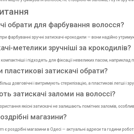
питання
ачі обрати для фарбування волосся?
при фарбуванні зручні затискачі-крокодили — вони надійно утримую
ачі-метелики зручніші за крокодилів?
компактніші і підходять для фіксації невеликих пасом, наприклад 
и пластикові затискачі обрати?
більш довговічні і витримують стерилізацію, а пластикові легші і з
ть затискачі заломи на волоссі?
ористання якісні затискачі не залишають помітних заломів, особли
роздрібні магазини?
om є роздрібні магазини в Одесі — актуальні адреси та години робот