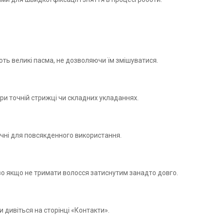
ть великі пасма, не дозволяючи їм змішуватися.
при точній стрижці чи складних укладаннях.
ручні для повсякденного використання.
во якщо не тримати волосся затиснутим занадто довго.
и дивіться на сторінці «Контакти».