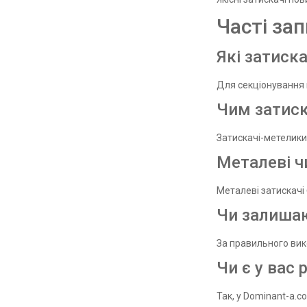
Часті за
Які затиск
Для секціонування 
Чим затиск
Затискачі-метелики 
Металеві ч
Металеві затискачі 
Чи залишаю
За правильного вик
Чи є у вас 
Так, у Dominant-a.c