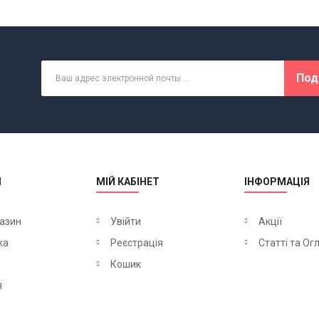
Под
М
МІЙ КАБІНЕТ
ІНФОРМАЦІЯ
азин
Увійти
Акції
ка
Реєстрація
Статті та Ог
Кошик
я