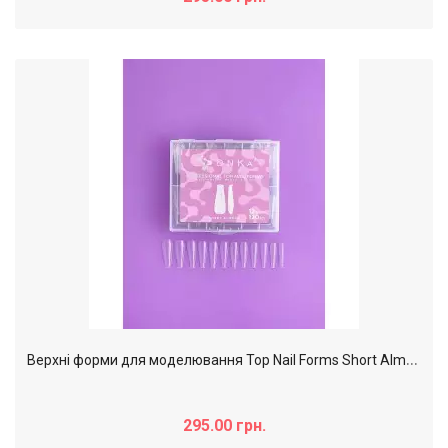
В
ерхні форми для моделювання Top Nail Forms Short Almond (короткий мигдаль) DNKa,120pcs
295.00 грн.