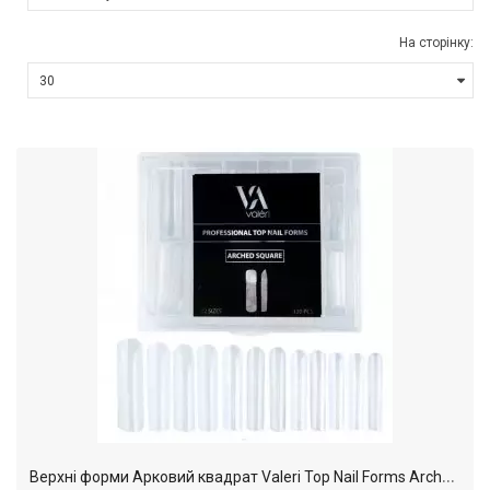
На сторінку:
В
ерхні форми Арковий квадрат Valeri Top Nail Forms Arched Square (120 шт.)