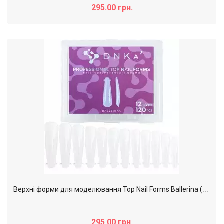
295.00 грн.
В
ерхні форми для моделювання Top Nail Forms Ballerina (балерина) DNKa,120pcs
295.00 грн.