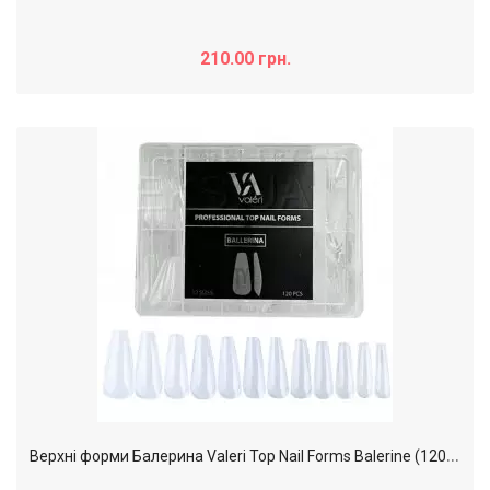
210.00 грн.
В
ерхні форми Балерина Valeri Top Nail Forms Balerine (120 шт)