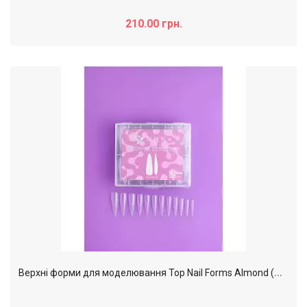
210.00 грн.
В
ерхні форми для моделювання Top Nail Forms Almond (мигдаль) DNKa,120pcs