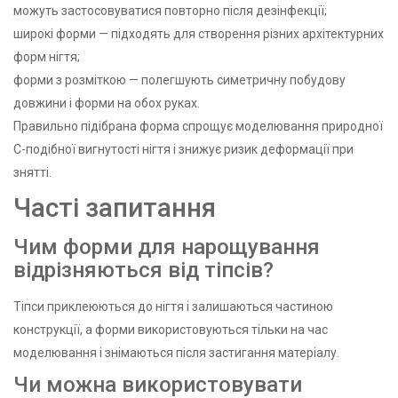
можуть застосовуватися повторно після дезінфекції;
широкі форми — підходять для створення різних архітектурних
форм нігтя;
форми з розміткою — полегшують симетричну побудову
довжини і форми на обох руках.
Правильно підібрана форма спрощує моделювання природної
С-подібної вигнутості нігтя і знижує ризик деформації при
знятті.
Часті запитання
Чим форми для нарощування
відрізняються від тіпсів?
Тіпси приклеюються до нігтя і залишаються частиною
конструкції, а форми використовуються тільки на час
моделювання і знімаються після застигання матеріалу.
Чи можна використовувати