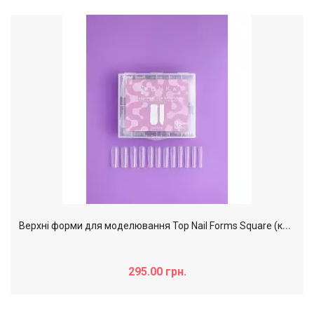
В
ерхні форми для моделювання Top Nail Forms Square (квадрат) DNKa,120pcs
295.00 грн.