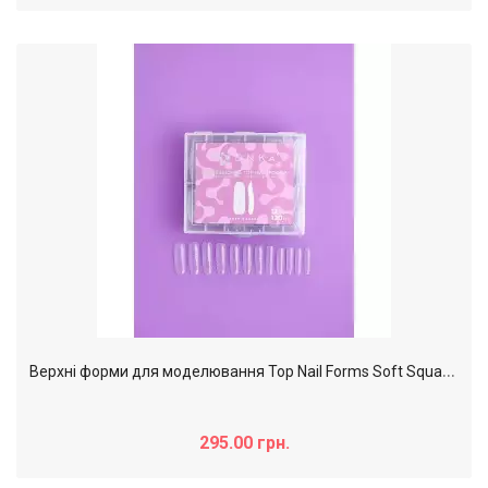
В
ерхні форми для моделювання Top Nail Forms Soft Square (м'який квадрат) DNKa,120pcs
295.00 грн.