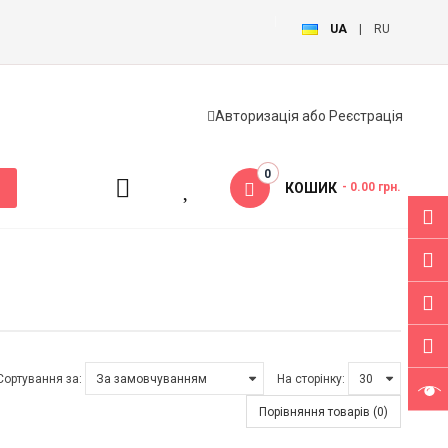
UA
|
RU
Авторизація
або
Реєстрація
0
КОШИК
- 0.00 грн.
Сортування за:
На сторінку:
Порівняння товарів (0)