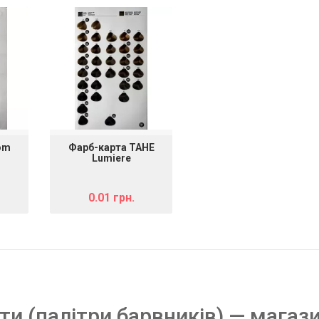
om
Фарб-карта TAHE
Lumiere
0.01 грн.
ти (палітри барвників) — магаз