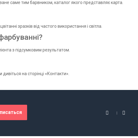
ане саме тим барвником, каталог якого представляє карта.
вітанні зразків від частого використання і світла.
фарбуванні?
клієнта з підсумковим результатом.
и дивіться на сторінці «Контакти».
писаться