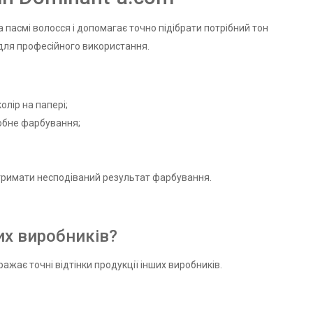
 пасмі волосся і допомагає точно підібрати потрібний тон
 для професійного використання.
олір на папері;
робне фарбування;
отримати несподіваний результат фарбування.
их виробників?
ражає точні відтінки продукції інших виробників.