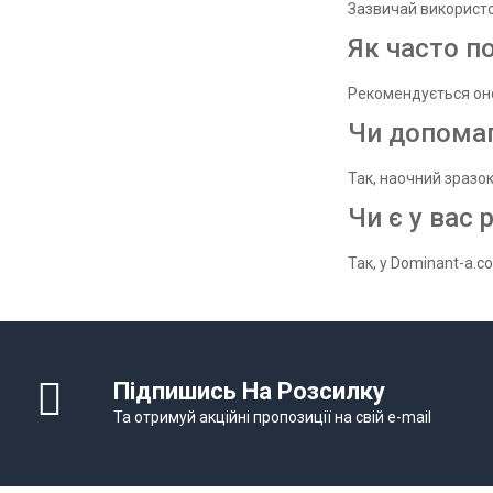
Зазвичай використо
Як часто п
Рекомендується онов
Чи допомаг
Так, наочний зразок
Чи є у вас 
Так, у Dominant-a.c
Підпишись На Розсилку
Та отримуй акційні пропозиції на свій e-mail