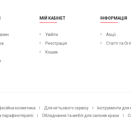
М
МІЙ КАБІНЕТ
ІНФОРМАЦІЯ
азин
Увійти
Акції
ка
Реєстрація
Статті та Ог
Кошик
я
фесійна косметика
Для нігтьового сервісу
Інструменти для
а парафінотерапії
Обладнання та меблі для салонів краси
С