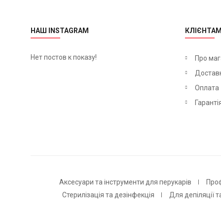
НАШ INSTAGRAM
КЛІЄНТА
Нет постов к показу!
Про маг
Достав
Оплата
Гаранті
Аксесуари та інструменти для перукарів
Про
Стерилізація та дезінфекція
Для депіляції т