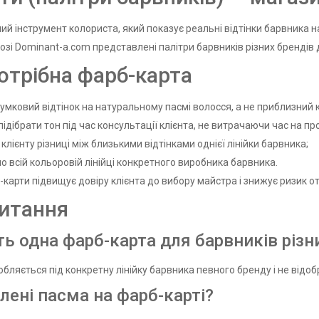
й інструмент колориста, який показує реальні відтінки барвника на
лозі Dominant-a.com представлені палітри барвників різних брендів
отрібна фарб-карта
умковий відтінок на натуральному пасмі волосся, а не приблизний к
дібрати тон під час консультації клієнта, не витрачаючи час на п
лієнту різниці між близькими відтінками однієї лінійки барвника;
о всій кольоровій лінійці конкретного виробника барвника.
карти підвищує довіру клієнта до вибору майстра і знижує ризик 
питання
ть одна фарб-карта для барвників різн
обляється під конкретну лінійку барвника певного бренду і не відоб
лені пасма на фарб-карті?