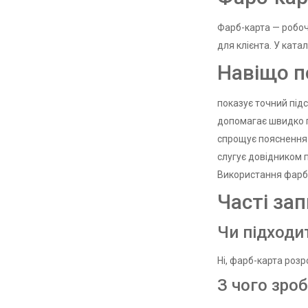
Фарб-карта — робочи
для клієнта. У ката
Навіщо п
показує точний підс
допомагає швидко пі
спрощує пояснення к
слугує довідником п
Використання фарб-
Часті за
Чи підходи
Ні, фарб-карта розр
З чого зроб