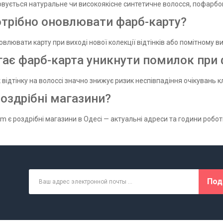
вується натуральне чи високоякісне синтетичне волосся, пофарбов
отрібно оновлювати фарб-карту?
лювати карту при виході нової колекції відтінків або помітному виц
ає фарб-карта уникнути помилок при 
 відтінку на волоссі значно знижує ризик неспівпадіння очікувань 
роздрібні магазини?
om є роздрібні магазини в Одесі — актуальні адреси та години робот
Под