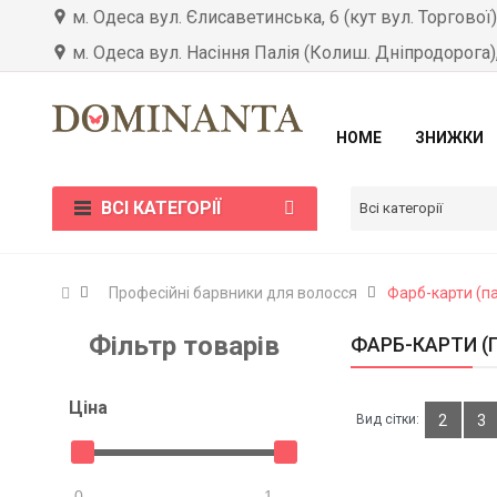
м. Одеса вул. Єлисаветинська, 6 (кут вул. Торгової
м. Одеса вул. Насіння Палія (Колиш. Дніпродорога)
HOME
ЗНИЖКИ
ВСІ КАТЕГОРІЇ
Всі категорії
Професійні барвники для волосся
Фарб-карти (па
Фільтр товарів
ФАРБ-КАРТИ (
Цiна
Вид сітки:
2
3
0
1