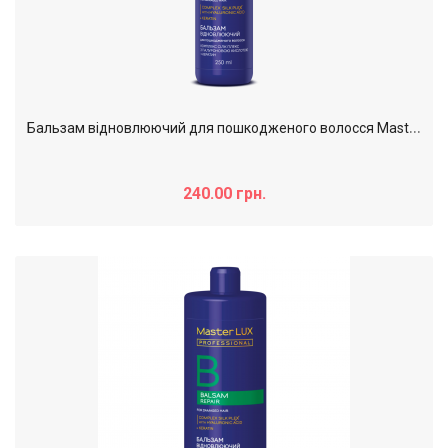
Б
альзам відновлюючий для пошкодженого волосся Master LUX professional REPAIR, 250 мл
240.00 грн.