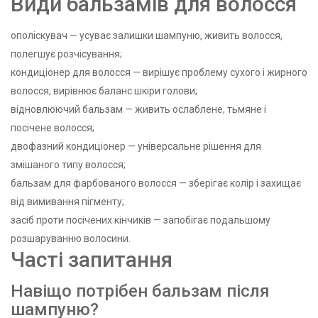
Види бальзамів для волосся
ополіскувач — усуває залишки шампуню, живить волосся,
полегшує розчісування;
кондиціонер для волосся — вирішує проблему сухого і жирного
волосся, вирівнює баланс шкіри голови;
відновлюючий бальзам — живить ослаблене, тьмяне і
посічене волосся;
двофазний кондиціонер — універсальне рішення для
змішаного типу волосся;
бальзам для фарбованого волосся — зберігає колір і захищає
від вимивання пігменту;
засіб проти посічених кінчиків — запобігає подальшому
розшаруванню волосини.
Часті запитання
Навіщо потрібен бальзам після
шампуню?