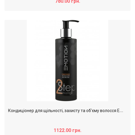
780.00 грн.
К
ондиціонер для щільності, захисту та об'єму волосся Emotion Step 1,2,3, 250 мл
1122.00 грн.