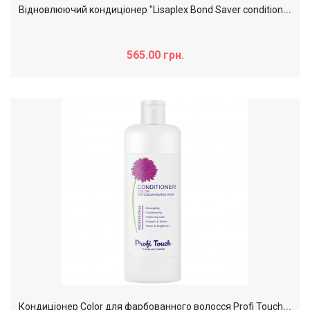
В
ідновлюючий кондиціонер "Lisaplex Bond Saver conditioner", 250 мл
565.00 грн.
К
ондиціонер Color для фарбованного волосся Profi Touch, 1000 мл