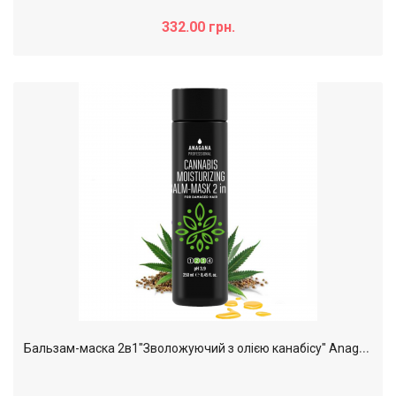
332.00 грн.
Б
альзам-маска 2в1"Зволожуючий з олією канабісу" Anagana, 250 мл