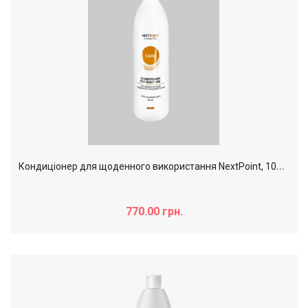
К
ондиціонер для щоденного використання NextPoint, 1000 мл
770.00 грн.