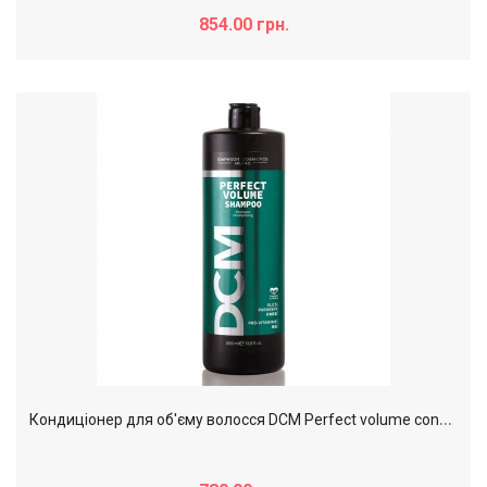
854.00 грн.
К
ондиціонер для об'єму волосся DCM Perfect volume conditioner, 1000 мл