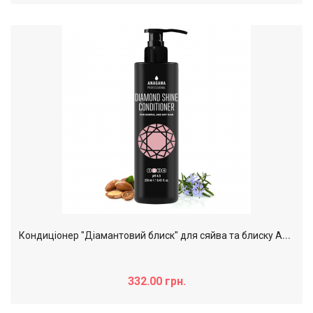
К
ондиціонер "Дiамантовий блиск" для сяйва та блиску Anagana, 250 мл
332.00 грн.