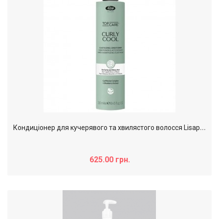
К
ондиціонер для кучерявого та хвилястого волосся Lisap Curly Cool Elasticizing Conditioner, 200 мл
625.00 грн.