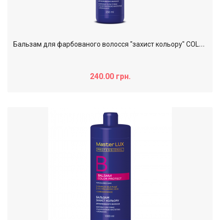
Б
альзам для фарбованого волосся "захист кольору" COLOR PROTECT Master LUX professional, 250 мл
240.00 грн.