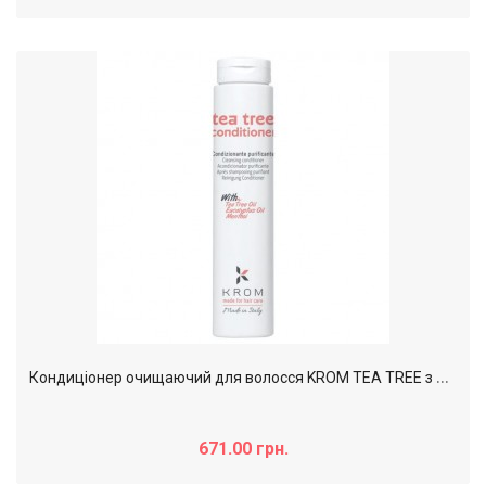
К
ондиціонер очищаючий для волосся KROM TEA TREE з олією чайного дерева, олією евкаліпту та ментолом, 1000 мл
671.00 грн.