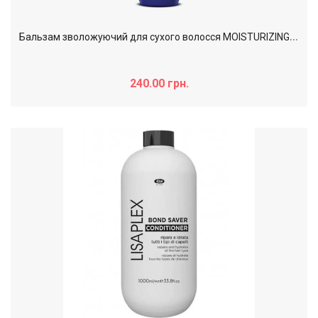
Б
альзам зволожуючий для сухого волосся MOISTURIZING Master LUX professional, 250 мл
240.00 грн.