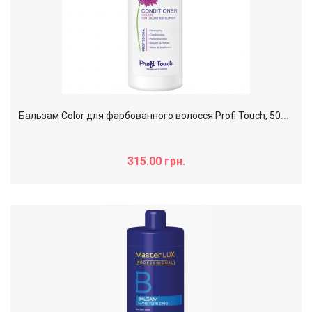
Б
альзам Color для фарбованного волосся Profi Touch, 500 мл
315.00 грн.