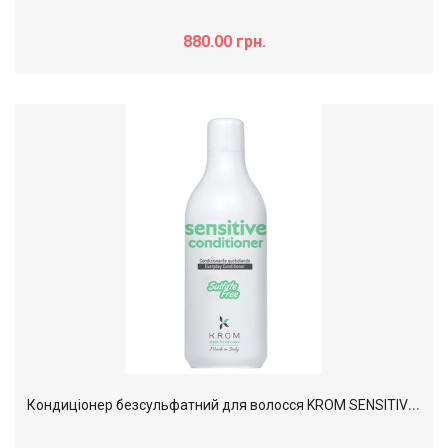
880.00 грн.
К
ондиціонер безсульфатний для волосся KROM SENSITIVE для щоденного використання, 1000 мл