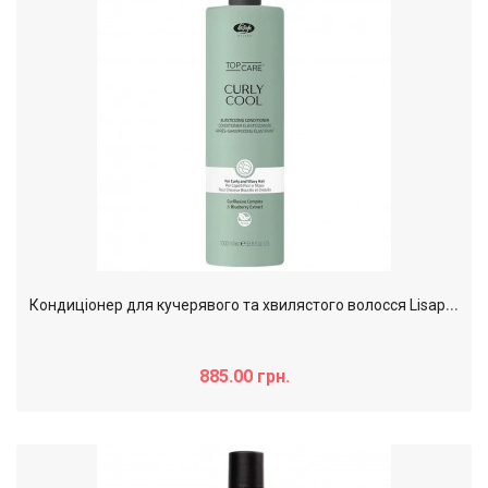
К
ондиціонер для кучерявого та хвилястого волосся Lisap Curly Cool Elasticizing Conditioner, 1000 мл
885.00 грн.