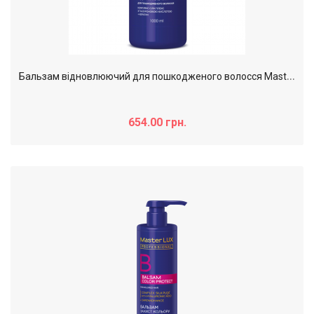
Б
альзам відновлюючий для пошкодженого волосся Master LUX proffesional, 1000 мл
654.00 грн.