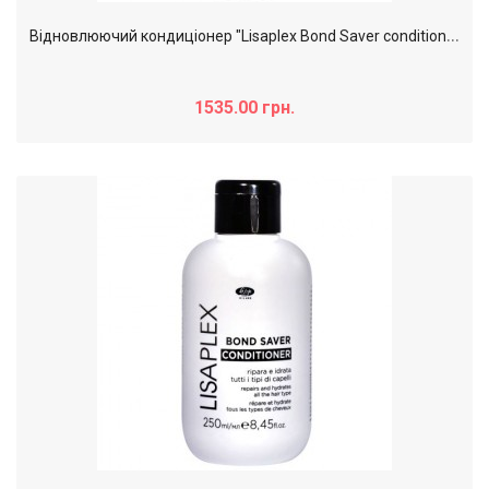
В
ідновлюючий кондиціонер "Lisaplex Bond Saver conditioner", 1000 мл
1535.00 грн.