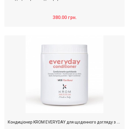
380.00 грн.
К
ондиціонер KROM EVERYDAY для щоденного догляду з пантенолом, 1000 мл