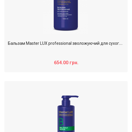
Б
альзам Master LUX professional зволожуючий для сухого волосся MOISTURIZING, 1000 мл
654.00 грн.