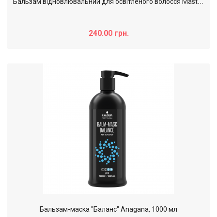
Б
альзам відновлювальний для освітленого волосся Master LUX professional Blonde Repair, 250 мл
240.00 грн.
Бальзам-маска "Баланс" Anagana, 1000 мл