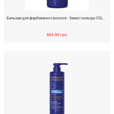
Б
альзам для фарбованого волосся - Захист кольору COLOR PROTECT Master LUX professional, 1000 мл
654.00 грн.