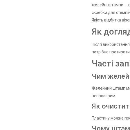
желейні штампи — п
скребки для стемпі
Якість відбитка віз
Як догля
Після використання
потрібно протирати 
Часті за
Чим желейн
Желейний штамп має
непрозорим.
Як очистит
Пластину можна про
Чому штамп