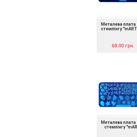
Металева плата
стемпінгу "mART
COCO 4"
68.00 грн.
Металева плата
стемпінгу "mAR
009" (V 27)