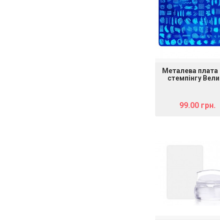
Металева плата
стемпінгу Вели
"mART 105 (FA XL 
99.00 грн.