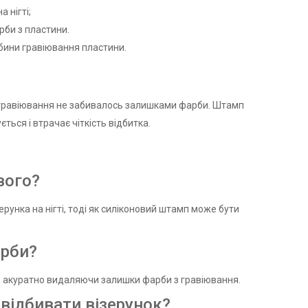
 нігті;
рби з пластини.
ибини гравіювання пластини.
 гравіювання не забивалось залишками фарби. Штамп
ться і втрачає чіткість відбитка.
вого?
унка на нігті, тоді як силіконовий штамп може бути
арби?
, акуратно видаляючи залишки фарби з гравіювання.
 відбивати візерунок?