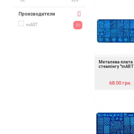
Производители
mART
30
Металева плата
стемпінгу "mART
L 18"
68.00 грн.