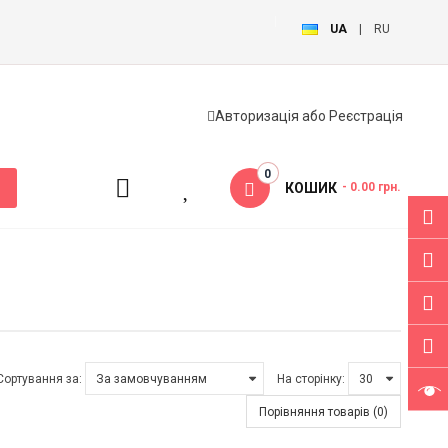
UA
|
RU
Авторизація
або
Реєстрація
0
КОШИК
- 0.00 грн.
Сортування за:
На сторінку:
Порівняння товарів (0)