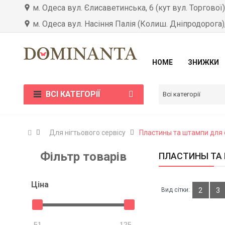
м. Одеса вул. Єлисаветинська, 6 (кут вул. Торгової
м. Одеса вул. Насіння Палія (Колиш. Дніпродорога)
HOME
ЗНИЖКИ
ВСІ КАТЕГОРІЇ
Всі категорії
Для нігтьового сервісу
Пластины та штампи для 
Фільтр товарів
ПЛАСТИНЫ ТА
Цiна
Вид сітки:
2
3
51
125