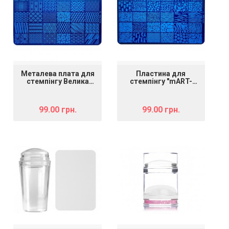
Металева плата для
Пластина для
стемпінгу Велика
стемпінгу "mART-
"mART 106 (XiuYa 20)"
103" - Тваринний
принт
99.00 грн.
99.00 грн.