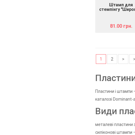
Штамп для
стемпінгу "Широ
mART - Силікон
прозорий
81.00 грн.
1
2
>
>
Пластини
Пластини і штампи —
каталозі Dominant-
Види пла
металеві пластини з
силіконові штампи —