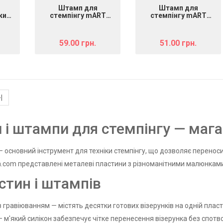
Штамп для
Штамп для
кий"
стемпінгу mART
стемпінгу mART
овий
двосторонній,
фіолетовій, Гумовий
чорний
59.00 грн.
51.00 грн.
|
 і штампи для стемпінгу — маг
 основний інструмент для техніки стемпінгу, що дозволяє переносити
a.com представлені металеві пластини з різноманітними малюнками
стин і штампів
 гравіюванням — містять десятки готових візерунків на одній пластин
 м'який силікон забезпечує чітке перенесення візерунка без спотв