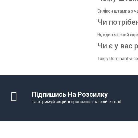
Силікон штампа з ч
Чи потрібе
Ні, один якісний ск
Чи є у вас 
Так, у Dominant-a.c
Підпишись На Розсилку
Та отримуй акційні пропозиції на свій e-mail