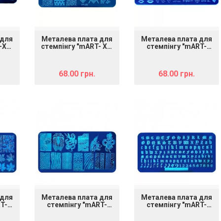
 для
Металева плата для
Металева плата для
-XY-
стемпінгу "mART- XY-
стемпінгу "mART-
J 23"
003" (Love)
68.00 грн.
68.00 грн.
 для
Металева плата для
Металева плата для
T-
стемпінгу "mART-
стемпінгу "mART-
015"
016"