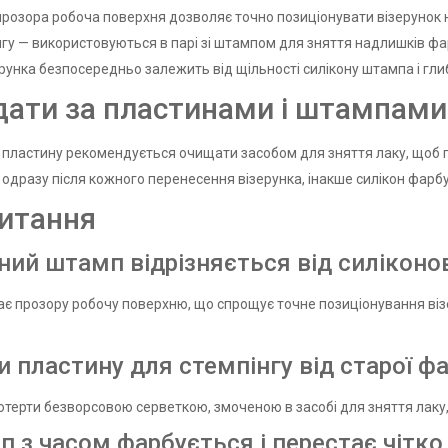
розора робоча поверхня дозволяє точно позиціонувати візерунок на
нгу — використовуються в парі зі штампом для зняття надлишків фа
ерунка безпосередньо залежить від щільності силікону штампа і гл
дати за пластинами і штампами
 пластину рекомендується очищати засобом для зняття лаку, щоб
одразу після кожного перенесення візерунка, інакше силікон фарбує
питання
ий штамп відрізняється від силіконо
 прозору робочу поверхню, що спрощує точне позиціонування візер
и пластину для стемпінгу від старої ф
терти безворсовою серветкою, змоченою в засобі для зняття лаку
 з часом фарбується і перестає чітко