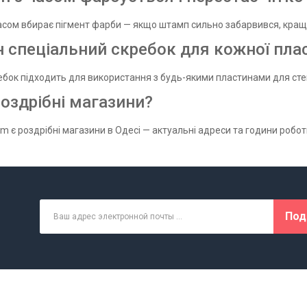
асом вбирає пігмент фарби — якщо штамп сильно забарвився, краще
н спеціальний скребок для кожної пла
ребок підходить для використання з будь-якими пластинами для сте
роздрібні магазини?
om є роздрібні магазини в Одесі — актуальні адреси та години робот
Под