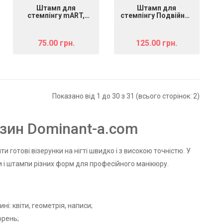
Штамп для
Штамп для
стемпінгу mART,
стемпінгу Подвійний
Прозорий
Силіконовий
прозорий + матовий
75.00 грн.
125.00 грн.
Показано від 1 до 30 з 31 (всього сторінок: 2)
азин Dominant-a.com
 готові візерунки на нігті швидко і з високою точністю. У
 і штампи різних форм для професійного манікюру.
і: квіти, геометрія, написи;
орень;