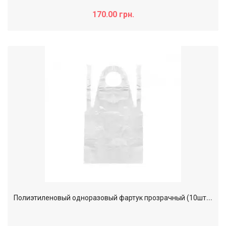
170.00 грн.
П
олиэтиленовый одноразовый фартук прозрачный (10шт/уп)