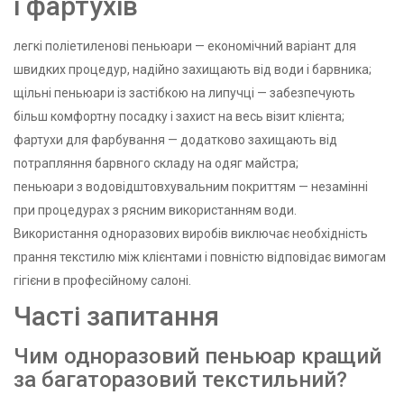
і фартухів
легкі поліетиленові пеньюари — економічний варіант для
швидких процедур, надійно захищають від води і барвника;
щільні пеньюари із застібкою на липучці — забезпечують
більш комфортну посадку і захист на весь візит клієнта;
фартухи для фарбування — додатково захищають від
потрапляння барвного складу на одяг майстра;
пеньюари з водовідштовхувальним покриттям — незамінні
при процедурах з рясним використанням води.
Використання одноразових виробів виключає необхідність
прання текстилю між клієнтами і повністю відповідає вимогам
гігієни в професійному салоні.
Часті запитання
Чим одноразовий пеньюар кращий
за багаторазовий текстильний?