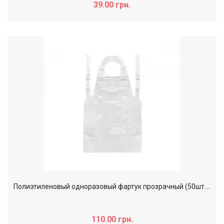
39.00 грн.
П
олиэтиленовый одноразовый фартук прозрачный (50шт/уп)
110.00 грн.