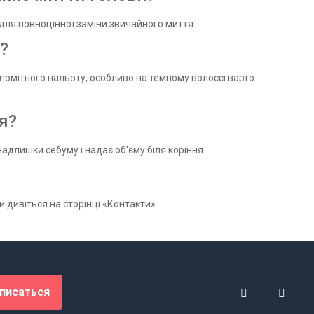
для повноцінної заміни звичайного миття.
?
помітного нальоту, особливо на темному волоссі варто
я?
длишки себуму і надає об'єму біля коріння.
и дивіться на сторінці «Контакти».
писаться