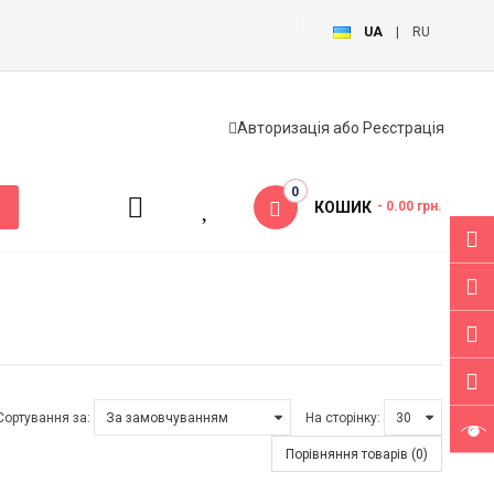
UA
|
RU
Авторизація
або
Реєстрація
0
КОШИК
- 0.00 грн.
Сортування за:
На сторінку:
Порівняння товарів (0)