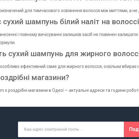
призначений для тимчасового освіження волосся між миттями, а не 
 сухий шампунь білий наліт на волоссі
несенні і повному вичісуванні залишків засіб не повинен залишати 
ормули.
ть сухий шампунь для жирного волосс
 особливо ефективний саме для жирного волосся, оскільки вбирає на
роздрібні магазини?
om є роздрібні магазини в Одесі — актуальні адреси та години робот
Под