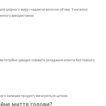
ок шкірного жиру і надаючи волоссю об'єму. У каталозі
денного використання.
ким потрібно швидко освіжити укладання клієнта без повного
я чого залишки продукту вичісуються щіткою.
айне миття голови?