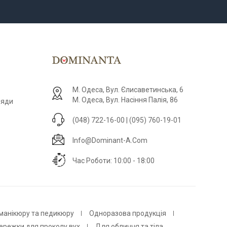
М. Одеса, Вул. Єлисаветинська, 6
М. Одеса, Вул. Насіння Палія, 86
ляди
(048) 722-16-00 | (095) 760-19-01
Info@dominant-A.com
Час Роботи: 10:00 - 18:00
 манікюру та педикюру
Одноразова продукція
ережки для проколу вух
Для обличчя та тіла