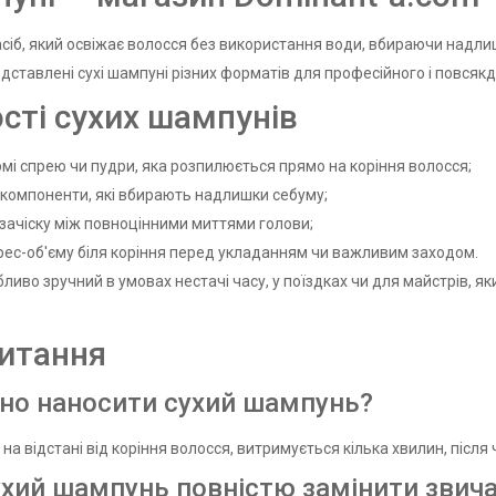
сіб, який освіжає волосся без використання води, вбираючи надлиш
дставлені сухі шампуні різних форматів для професійного і повсяк
сті сухих шампунів
мі спрею чи пудри, яка розпилюється прямо на коріння волосся;
 компоненти, які вбирають надлишки себуму;
зачіску між повноцінними миттями голови;
рес-об'єму біля коріння перед укладанням чи важливим заходом.
иво зручний в умовах нестачі часу, у поїздках чи для майстрів, я
питання
но наносити сухий шампунь?
на відстані від коріння волосся, витримується кілька хвилин, післ
хий шампунь повністю замінити звич