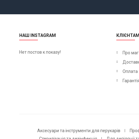
НАШ INSTAGRAM
КЛІЄНТА
Нет постов к показу!
Про маг
Достав
Оплата
Гаранті
Аксесуари та інструменти для перукарів
Про
Стерилізація та дезінфекція
Для депіляції т