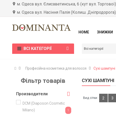
м. Одеса вул. Єлисаветинська, 6 (кут вул. Торгової
м. Одеса вул. Насіння Палія (Колиш. Дніпродорога)
HOME
ЗНИЖКИ
ВСІ КАТЕГОРІЇ
Всі категорії
Професійна косметика для волосся
Сухі шампуні
Фільтр товарів
СУХІ ШАМПУНІ
Производители
Вид сітки:
2
3
DCM (Diaposon Cosmetic
Milano)
1