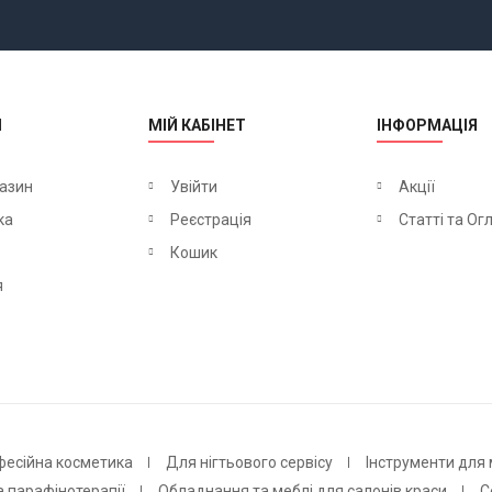
М
МІЙ КАБІНЕТ
ІНФОРМАЦІЯ
азин
Увійти
Акції
ка
Реєстрація
Статті та Ог
Кошик
я
фесійна косметика
Для нігтьового сервісу
Інструменти для
а парафінотерапії
Обладнання та меблі для салонів краси
С