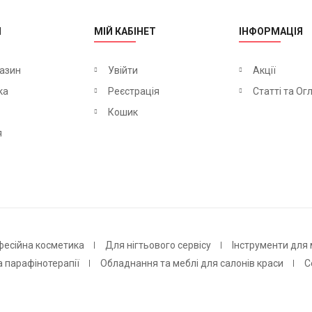
М
МІЙ КАБІНЕТ
ІНФОРМАЦІЯ
азин
Увійти
Акції
ка
Реєстрація
Статті та Ог
Кошик
я
фесійна косметика
Для нігтьового сервісу
Інструменти для
а парафінотерапії
Обладнання та меблі для салонів краси
С