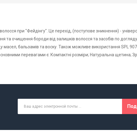
волосся при "Фейдінгу". Це перехід, (поступове зникнення) - уніве
ння та очищення бороди від залишків волосся та засобів по догляд
у масел, бальзамів та воску. Також можливе використання SPL 90
Основними перевагами є: Компактні розміри; Натуральна щетина; З
Под