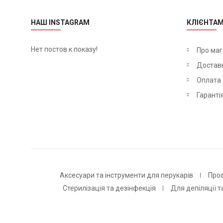
НАШ INSTAGRAM
КЛІЄНТА
Нет постов к показу!
Про маг
Достав
Оплата
Гаранті
Аксесуари та інструменти для перукарів
Про
Стерилізація та дезінфекція
Для депіляції т