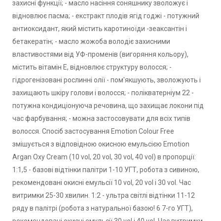
захисні функції; - масло насіння соняшнику зволожує і
відновлює пасма; - екстракт плодів ягід годжі - потужний
антиоксидант, який містить каротиноїди -зеаксантін і
бетакератін; - масло жожоба володіє захисними
властивостями від УФ-променів (вигоряння кольору),
містить вітамін Е, відновлює структуру волосся; -
гідрогенізовані рослинні олії - пом'якшують, зволожують і
захищають шкіру голови і волосся; - полікватерніум 22 -
потужна кондиціонуюча речовина, що захищає локони під
час фарбування; - можна застосовувати для всіх типів
волосся. Спосіб застосування Emotion Colour Free
змішується з відповідною окисною емульсією Emotion
Argan Oxy Cream (10 vol, 20 vol, 30 vol, 40 vol) в пропорції:
1:1,5 - базові відтінки палітри 1-10 УГТ, робота з сивиною,
рекомендовані окисні емульсії 10 vol, 20 vol і 30 vol. Час
витримки 25-30 хвилин. 1:2 - ультра світлі відтінки 11-12
ряду в палітрі (робота з натуральної базою! 6 7-го УГТ),
рекомендовані окисні емульсії 30 vol і 40 vol. Час витримки