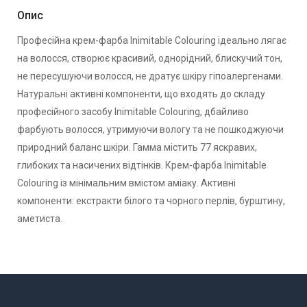
Опис
Професійна крем-фарба Inimitable Colouring ідеально лягає
на волосся, створює красивий, однорідний, блискучий тон,
не пересушуючи волосся, не дратує шкіру гіпоалергенами.
Натуральні активні компоненти, що входять до складу
професійного засобу Inimitable Colouring, дбайливо
фарбують волосся, утримуючи вологу та не пошкоджуючи
природний баланс шкіри. Гамма містить 77 яскравих,
глибоких та насичених відтінків. Крем-фарба Inimitable
Colouring із мінімальним вмістом аміаку. Активні
компоненти: екстракти білого та чорного перлів, бурштину,
аметиста.