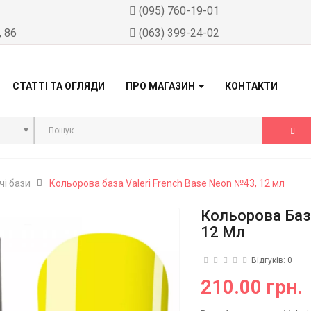
)
(095) 760-19-01
, 86
(063) 399-24-02
СТАТТІ ТА ОГЛЯДИ
ПРО МАГАЗИН
КОНТАКТИ
і бази
Кольорова база Valeri French Base Neon №43, 12 мл
Кольорова База
12 Мл
Відгуків: 0
210.00 грн.