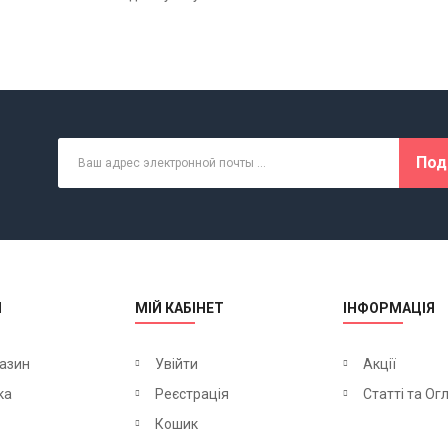
Под
М
МІЙ КАБІНЕТ
ІНФОРМАЦІЯ
азин
Увійти
Акції
ка
Реєстрація
Статті та Ог
Кошик