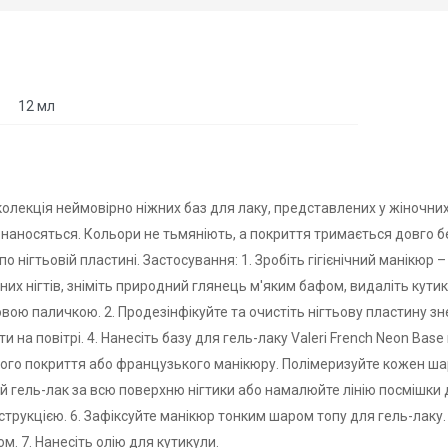
12 мл
 колекція неймовірно ніжних баз для лаку, представлених у жіночних ві
 наносяться. Кольори не тьмяніють, а покриття тримається довго без
 нігтьовій пластині. Застосування: 1. Зробіть гігієнічний манікюр
них нігтів, зніміть природний глянець м'яким бафом, видаліть кут
вою паличкою. 2. Продезінфікуйте та очистіть нігтьову пластину зн
и на повітрі. 4. Нанесіть базу для гель-лаку Valeri French Neon Ba
ого покриття або французького манікюру. Полімеризуйте кожен шар о
й гель-лак за всю поверхню нігтики або намалюйте лінію посмішки 
нструкцією. 6. Зафіксуйте манікюр тонким шаром топу для гель-лаку.
м. 7. Нанесіть олію для кутикули.