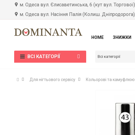
м. Одеса вул. Єлисаветинська, 6 (кут вул. Торгової
м. Одеса вул. Насіння Палія (Колиш. Дніпродорога)
HOME
ЗНИЖКИ
ВСІ КАТЕГОРІЇ
Всі категорії
Для нігтьового сервісу
Кольорові та камуфлююч