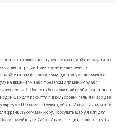
дтінках та різних текстурах. Це якісні, стійкі продукти, які
 сколів та тріщин. Вони зручні в нанесенні та
 – надайте нігтям бажану форму і довжину за допомогою
икулу нашкірницями або фрезером для манікюру або
ежирювачем. 3. Нанесіть безкислотний праймер для нігтів,
se в один шар для покриття під кольоровий гель-лак або два
кремо в LED лампі 30 секунд або в UV лампі 2 хвилини. 5.
для французького манікюру. Просушіть шар у лампі для
 Полімеризуйте у LED або UV лампі. Якщо потрібно, зніміть