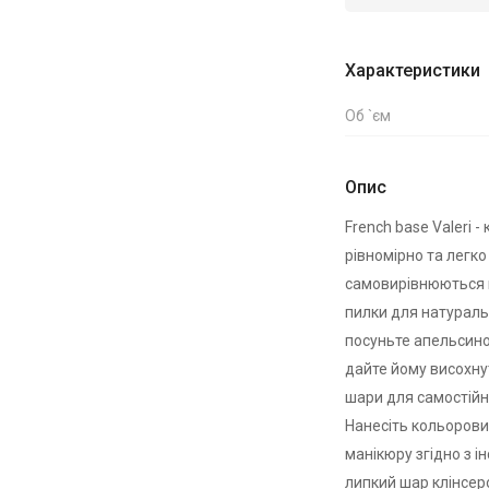
Характеристики
Об `єм
Опис
French base Valeri -
рівномірно та легко
самовирівнюються по
пилки для натураль
посуньте апельсино
дайте йому висохнут
шари для самостійн
Нанесіть кольорови
манікюру згідно з і
липкий шар клінсеро