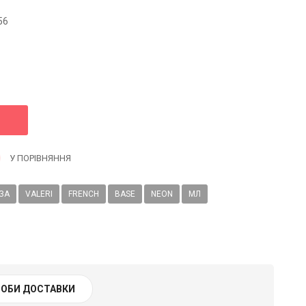
56
У ПОРІВНЯННЯ
ЗА
VALERI
FRENCH
BASE
NEON
МЛ
ОБИ ДОСТАВКИ