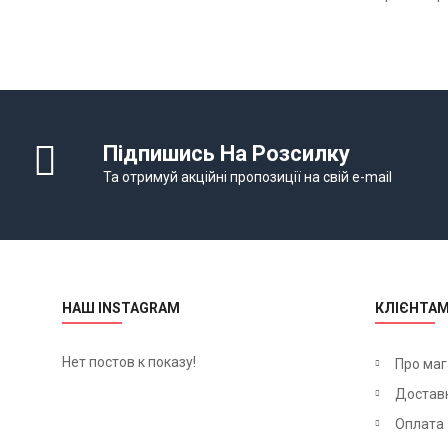
Підпишись На Розсилку
Та отримуй акційні пропозиції на свій e-mail
НАШ INSTAGRAM
КЛІЄНТА
Нет постов к показу!
Про маг
Достав
Оплата