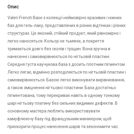
Опис
Valeri French Base з колекції неймовірно красивих і ніжних
баз для гель-лаку, представлених в різних відтінках і різних
структурах. Це якісний, стійкий продукт, який рівномірно і
легко наносяться. Кольор не тьмяніє, а покриття
тримається довго без сколів і тріщин. Вона зручна в
нанесенні і cамовирівнюється по нігтьовій пластині.
Середня густа каучукова база з досить плотним пігментом.
Легко лягає, відмінно розподіляється по нігтьовій пластині і
самовирівнюється. Базою легко виконувати вирівнювання,
а також зміцнення нігтьової пластини. База достатньо
пігментована, тому перекриває навіть в одному тонкому
шарі нігтьову платину без сильних видимих дефектів. В
основному мастера люблять використовувати
камуфлюючу базу під французьким манікюром, щоб
прискорити процес нанесення шарів та зекономити час.