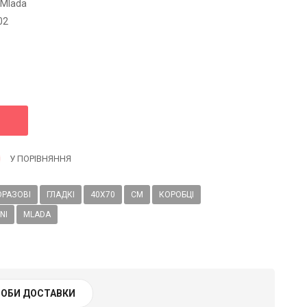
 Mlada
02
У ПОРІВНЯННЯ
РАЗОВІ
ГЛАДКІ
40Х70
СМ
КОРОБЦІ
NI
MLADA
ОБИ ДОСТАВКИ