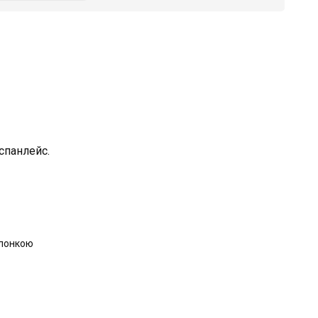
 спанлейс.
болонкою