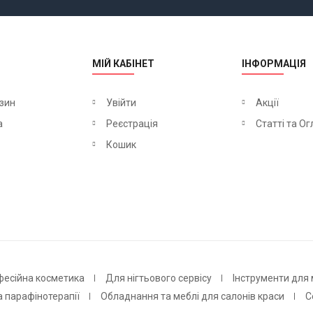
МІЙ КАБІНЕТ
ІНФОРМАЦІЯ
зин
Увійти
Акції
а
Реєстрація
Статті та О
Кошик
фесійна косметика
Для нігтьового сервісу
Інструменти для
а парафінотерапії
Обладнання та меблі для салонів краси
С