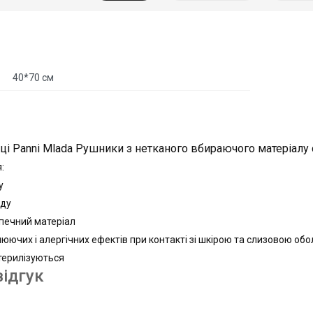
40*70 см
і Panni Mlada Рушники з нетканого вбираючого матеріалу
я:
су
оду
зпечний матеріал
нюючих і алергічних ефектів при контакті зі шкірою та слизовою о
терилізуються
ідгук