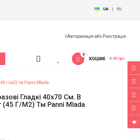
UA
|
RU
Авторизація
або
Реєстрація
0
КОШИК
- 0.00 грн.
(45 г/м2) тм Panni Mlada
зові Гладкі 40х70 См. В
 (45 Г/м2) Тм Panni Mlada