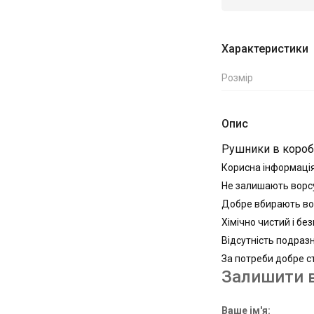
Характеристики
Розмір
Опис
Рушники в коробц
Корисна інформаці
Не залишають вор
Добре вбирають в
Хімічно чистий і бе
Відсутність подраз
За потреби добре с
Залишити в
Ваше ім'я: