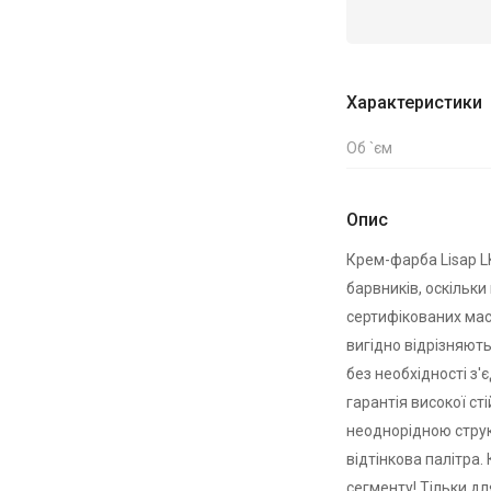
Характеристики
Об `єм
Опис
Крем-фарба Lisap L
барвників, оскільки 
сертифікованих масе
вигідно відрізняють
без необхідності з'
гарантія високої ст
неоднорідною струк
відтінкова палітра.
сегменту! Тільки д