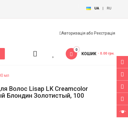
UA
|
RU
Авторизація
або
Реєстрація
0
КОШИК
- 0.00 грн.
00 мл
ля Волос Lisap LK Creamcolor
ый Блондин Золотистый, 100