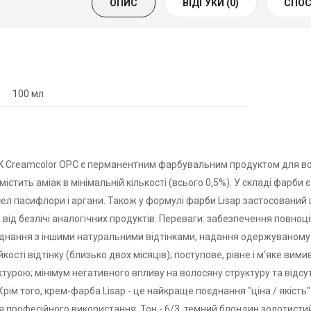
ОПИС
ВІДГУКИ (0)
СПОС
100 мл
K Creamcolor OPC є перманентним фарбувальним продуктом для вол
містить аміак в мінімальній кількості (всього 0,5%). У складі фарби 
л пасифлори і аргани. Також у формулі фарби Lisap застосований ш
 від безлічі аналогічних продуктів. Переваги: забезпечення повно
єднання з іншими натуральними відтінками; надання одержуваному в
ійкості відтінку (близько двох місяців); поступове, рівне і м'яке ви
турою; мінімум негативного впливу на волосяну структуру та відсу
 Крім того, крем-фарба Lisap - це найкраще поєднання "ціна / якіс
ля професійного використання. Тон - 6/3, темний блондин золотист