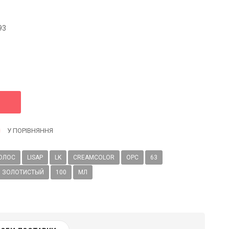
93
У ПОРІВНЯННЯ
ОЛОС
LISAP
LK
CREAMCOLOR
OPC
63
ЗОЛОТИСТЫЙ
100
МЛ