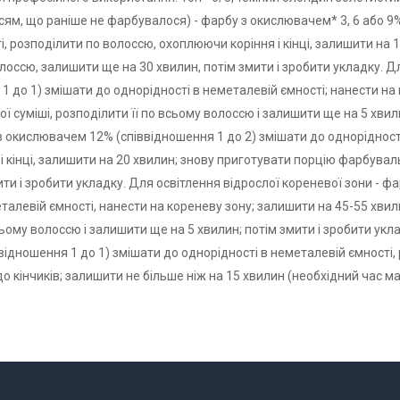
ям, що раніше не фарбувалося) - фарбу з окислювачем* 3, 6 або 9%
, розподілити по волоссю, охоплюючи коріння і кінці, залишити на 
олоссю, залишити ще на 30 хвилин, потім змити і зробити укладку. 
1 до 1) змішати до однорідності в неметалевій ємності; нанести на
 суміші, розподілити її по всьому волоссю і залишити ще на 5 хвил
з окислювачем 12% (співвідношення 1 до 2) змішати до однорідност
 кінці, залишити на 20 хвилин; знову приготувати порцію фарбувальн
ити і зробити укладку. Для освітлення відрослої кореневої зони - ф
талевій ємності, нанести на кореневу зону; залишити на 45-55 хвил
сьому волоссю і залишити ще на 5 хвилин; потім змити і зробити укл
ідношення 1 до 1) змішати до однорідності в неметалевій ємності, 
о кінчиків; залишити не більше ніж на 15 хвилин (необхідний час ма