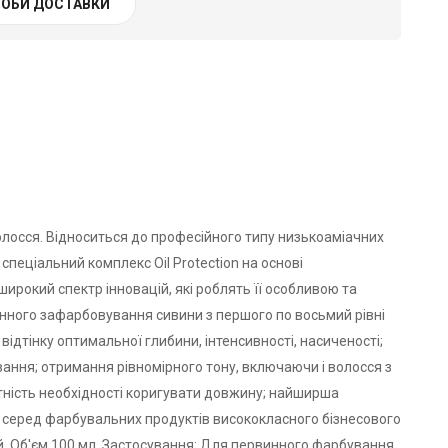
ОБИ ДОСТАВКИ
осся. Відноситься до професійного типу низькоаміачних
є спеціальний комплекс Oil Protection на основі
ирокий спектр інновацій, які роблять її особливою та
цінного зафарбовування сивини з першого по восьмий рівні
ідтінку оптимальної глибини, інтенсивності, насиченості;
мивання; отримання рівномірного тону, включаючи і волосся з
тність необхідності коригувати довжину; найширша
ть" серед фарбувальних продуктів висококласного бізнесового
ий. Об'єм 100 мл. Застосування: Для первинного фарбування