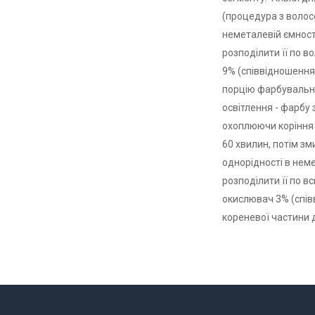
(процедура з волосс
неметалевій ємності
розподілити її по в
9% (співвідношення 
порцію фарбувальної
освітлення - фарбу 
охоплюючи коріння і
60 хвилин, потім зм
однорідності в неме
розподілити її по в
окислювач 3% (співв
кореневої частини д