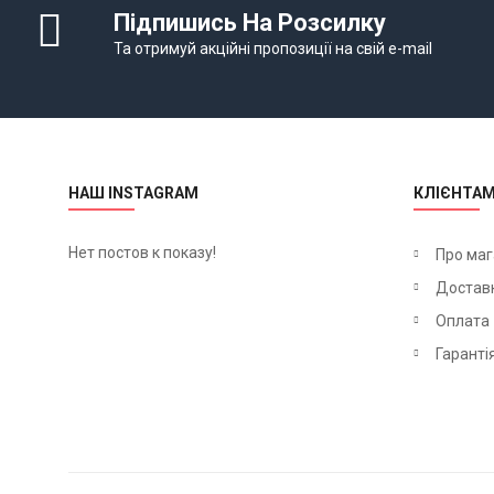
Підпишись На Розсилку
Та отримуй акційні пропозиції на свій e-mail
НАШ INSTAGRAM
КЛІЄНТА
Нет постов к показу!
Про маг
Достав
Оплата
Гаранті