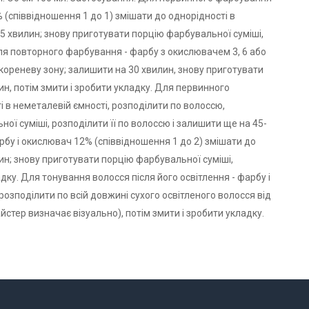
 (співвідношення 1 до 1) змішати до однорідності в
15 хвилин; знову приготувати порцію фарбувальної суміші,
Для повторного фарбування - фарбу з окислювачем 3, 6 або
 кореневу зону; залишити на 30 хвилин, знову приготувати
ин, потім змити і зробити укладку. Для первинного
і в неметалевій ємності, розподілити по волоссю,
ої суміші, розподілити її по волоссю і залишити ще на 45-
арбу і окислювач 12% (співвідношення 1 до 2) змішати до
ин; знову приготувати порцію фарбувальної суміші,
адку. Для тонування волосся після його освітлення - фарбу і
розподілити по всій довжині сухого освітленого волосся від
йстер визначає візуально), потім змити і зробити укладку.