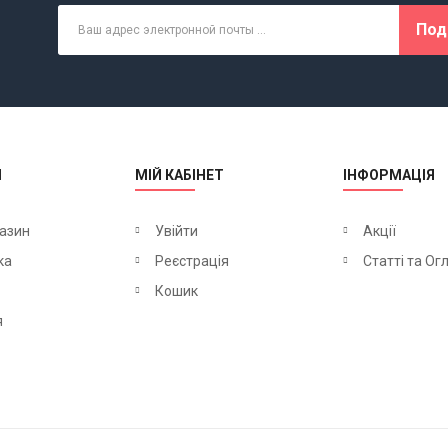
Под
М
МІЙ КАБІНЕТ
ІНФОРМАЦІЯ
азин
Увійти
Акції
ка
Реєстрація
Статті та Ог
Кошик
я