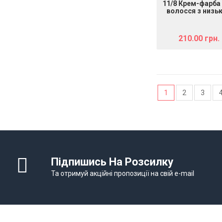
11/8 Крем-фарба
волосся з низь
вмістом аміаку
HOP Complex H
Color Cream
210.00 грн.
ультрасвітли
блондин платин
фіолетовий, 100
1
2
3
Підпишись На Розсилку
Та отримуй акційні пропозиції на свій e-mail