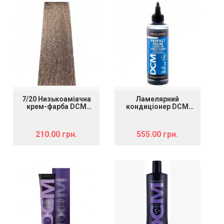
7/20 Низькоаміачна
Ламелярний
крем-фарба DCM
кондиціонер DCM
Hair Color Cream,
Perfect Shine
блондин попелясто-
Lamellar Conditioner,
матовий, 100 мл
200 мл
210.00 грн.
555.00 грн.