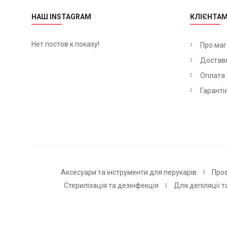
НАШ INSTAGRAM
КЛІЄНТА
Нет постов к показу!
Про маг
Достав
Оплата
Гаранті
Аксесуари та інструменти для перукарів
Про
Стерилізація та дезінфекція
Для депіляції т