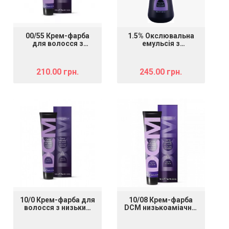
00/55 Крем-фарба
1.5% Окслювальна
для волосся з
емульсія з
низьким вмістом
пом'якшувальною і
аміаку DCM HOP
захисною дією DCM
Complex Hair Color
Protective Oxidising
210.00 грн.
245.00 грн.
Cream мікс
Emulsion, 1000 мл
червоний, 100 мл
10/0 Крем-фарба для
10/08 Крем-фарба
волосся з низьким
DCM низькоаміачна,
вмістом аміаку DCM
відтінок 10/08,
HOP Complex Hair
ультра світлий