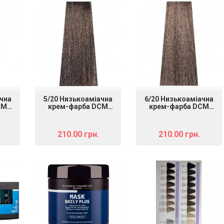
чна
5/20 Низькоаміачна
6/20 Низькоаміачна
CM
крем-фарба DCM
крем-фарба DCM
am,
Hair Color Cream,
Hair Color Cream,
то-
світлий шатен
темний блондин
мл
попелясто-матовий,
попелясто-матовий,
210.00 грн.
210.00 грн.
100 мл
100 мл