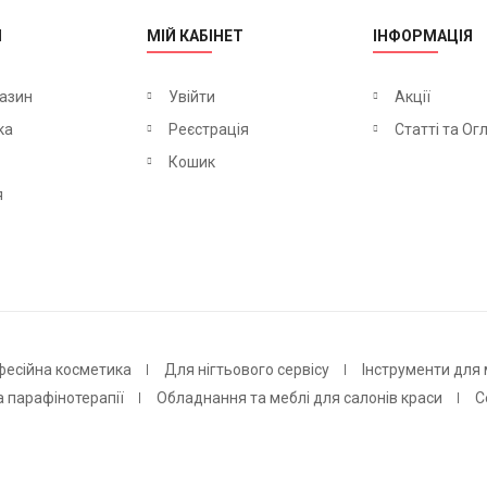
М
МІЙ КАБІНЕТ
ІНФОРМАЦІЯ
азин
Увійти
Акції
ка
Реєстрація
Статті та Ог
Кошик
я
фесійна косметика
Для нігтьового сервісу
Інструменти для
а парафінотерапії
Обладнання та меблі для салонів краси
С