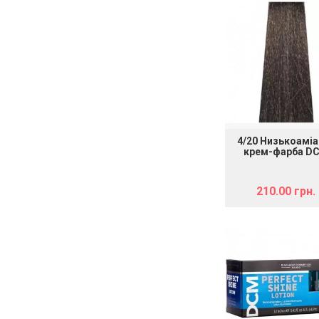
4/20 Низькоаміа
крем-фарба D
Hair Color Cre
шатен попеляс
матовий, 100 
210.00 грн.