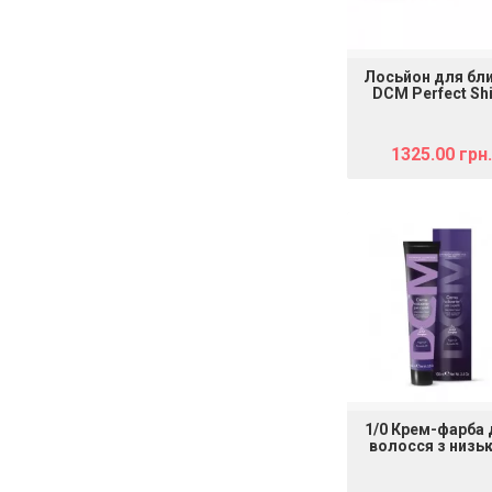
Лосьйон для бл
DCM Perfect Sh
Lotion, 12×12 
1325.00 грн.
1/0 Крем-фарба
волосся з низь
вмістом аміаку
HOP Complex H