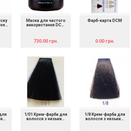
иску
Маска для частого
Фарб-карта DCM
ine
використання DCM
мл
Daily Plus, 1000 мл
730.00 грн.
0.00 грн.
 для
1/01 Крем-фарба для
1/8 Крем-фарба для
ким
волосся з низьким
волосся з низьким
 DCM
вмістом аміаку DCM
вмістом аміаку DCM
air
HOP Complex Hair
HOP Complex Hair