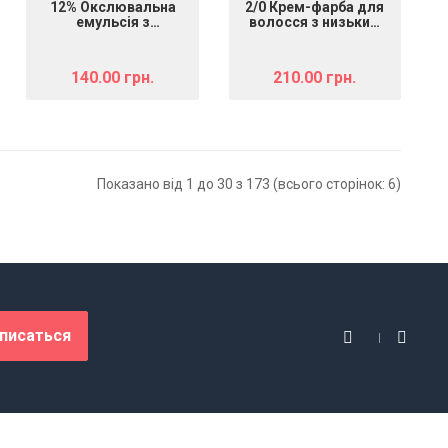
12% Окслювальна
2/0 Крем-фарба для
емульсія з
волосся з низьким
пом'якшувальною і
вмістом аміаку DCM
захисною дією DCM
HOP Complex Hair
Protective Oxidising
Color Cream брюнет
140.00 грн.
210.00 грн.
Emulsion, 150 мл
натуральний, 100 мл
Показано від 1 до 30 з 173 (всього сторінок: 6)
писаться