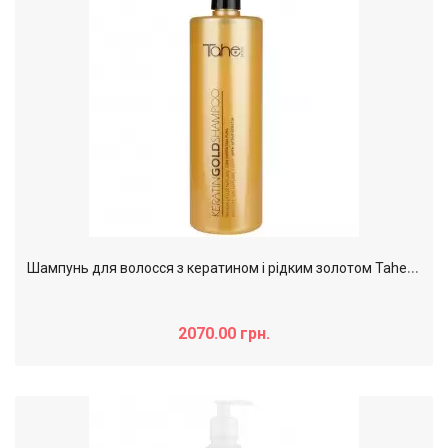
Ш
ампунь для волосся з кератином і рідким золотом Tahe Botanic Gold Keratin Shampoo, 1000 мл
2070.00 грн.