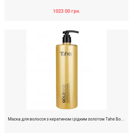
1023.00 грн.
М
аска для волосся з кератином і рідким золотом Tahe Botanic Gold Mask, 1000 мл