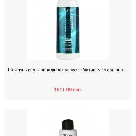
Ш
ампунь проти випадіння волосся з біотином та аргініном Tahe Botanic Tricology Fitoxil Forte, 1000 мл
1611.00 грн.