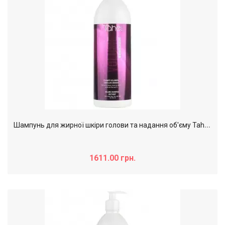
Ш
ампунь для жирної шкіри голови та надання об'єму Tahe Botanic Tricology Volume, 1000 мл
1611.00 грн.