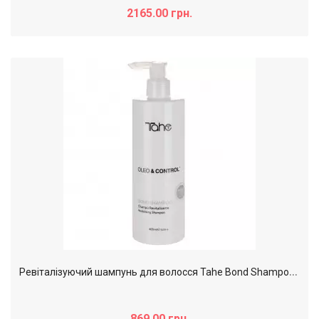
2165.00 грн.
Р
евіталізуючий шампунь для волосся Tahe Bond Shampoo Oleo & Control, 400 мл
869.00 грн.