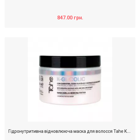
847.00 грн.
Г
ідронутритивна відновлююча маска для волосся Tahe K-Glicolic Post Mask, 300 мл