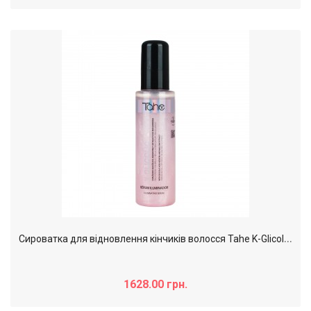
С
ироватка для відновлення кінчиків волосся Tahe K-Glicolic Illuminating Serum, 100 мл
1628.00 грн.