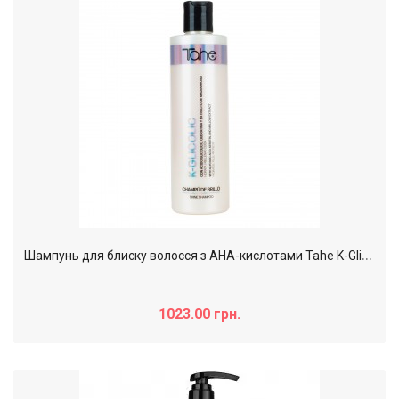
Ш
ампунь для блиску волосся з AHA-кислотами Tahe K-Glicolic Shine Shampoo, 300 мл
1023.00 грн.