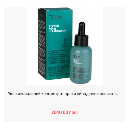
У
щільнювальний концентрат проти випадіння волосся Tahe Peptide T98 Hair Loss Treatment, 50 мл
2040.00 грн.