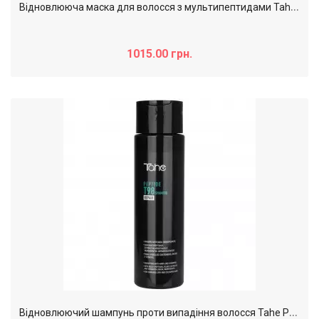
В
ідновлююча маска для волосся з мультипептидами Tahe Peptide T98 Repair, 300 мл
1015.00 грн.
В
ідновлюючий шампунь проти випадіння волосся Tahe Peptide T98 Repair, 300 мл