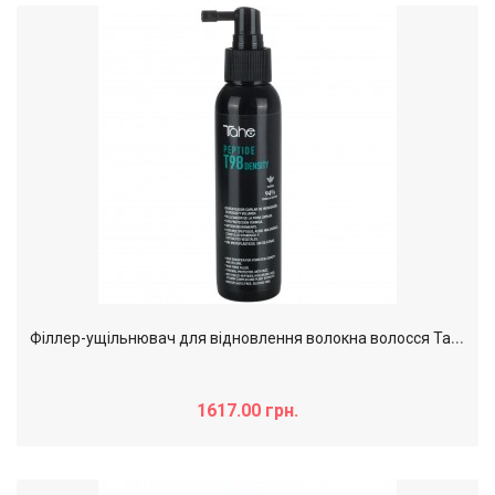
Ф
іллер-ущільнювач для відновлення волокна волосся Tahe Peptide T98 Density, 125 мл
1617.00 грн.