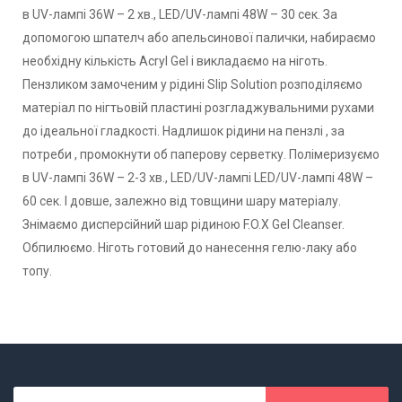
в UV-лампі 36W – 2 хв., LED/UV-лампі 48W – 30 сек. За
допомогою шпателч або апельсинової палички, набираємо
необхідну кількість Acryl Gel і викладаємо на ніготь.
Пензликом замоченим у рідині Slip Solution розподіляємо
матеріал по нігтьовій пластині розгладжувальними рухами
до ідеальної гладкості. Надлишок рідини на пензлі , за
потреби , промокнути об паперову серветку. Полімеризуємо
в UV-лампі 36W – 2-3 хв., LED/UV-лампі LED/UV-лампі 48W –
60 сек. І довше, залежно від товщини шару матеріалу.
Знімаємо дисперсійний шар рідиною F.O.X Gel Cleanser.
Обпилюємо. Ніготь готовий до нанесення гелю-лаку або
топу.