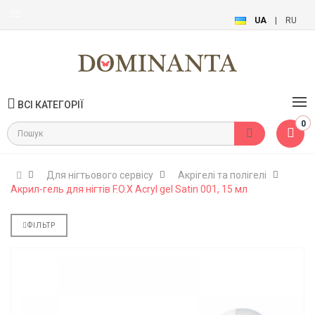
UA
|
RU
ВСІ КАТЕГОРІЇ
0
Для нігтьового сервісу
Акрігелі та полігелі
Акрил-гель для нігтів F.O.X Acryl gel Satin 001, 15 мл
ФІЛЬТР