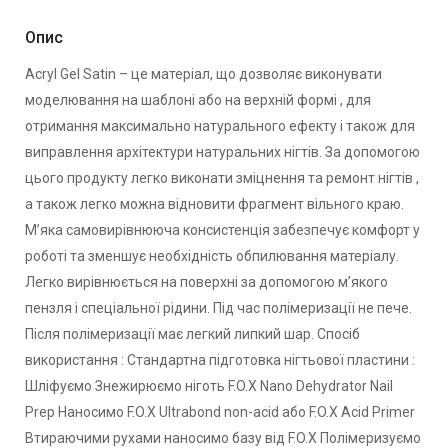
Опис
Acryl Gel Satin – це матеріал, що дозволяє виконувати
моделювання на шаблоні або на верхній формі , для
отримання максимально натурального ефекту і також для
виправлення архітектури натуральних нігтів. За допомогою
цього продукту легко виконати зміцнення та ремонт нігтів ,
а також легко можна відновити фрагмент вільного краю.
М’яка самовирівнююча консистенція забезпечує комфорт у
роботі та зменшує необхідність обпилювання матеріалу.
Легко вирівнюється на поверхні за допомогою м’якого
пензля і спеціальної рідини. Під час полімеризації не пече.
Після полімеризації має легкий липкий шар. Спосіб
використання : Стандартна підготовка нігтьової пластини :
Шліфуємо Знежирюємо ніготь F.O.X Nano Dehydrator Nail
Prep Наносимо F.O.X Ultrabond non-acid або F.O.X Acid Primer
Втираючими рухами наносимо базу від F.O.X Полімеризуємо