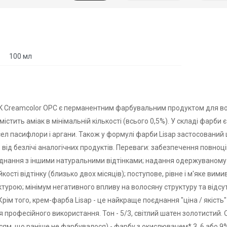
100 мл
K Creamcolor OPC є перманентним фарбувальним продуктом для вол
містить аміак в мінімальній кількості (всього 0,5%). У складі фарби 
л пасифлори і аргани. Також у формулі фарби Lisap застосований ш
 від безлічі аналогічних продуктів. Переваги: забезпечення повно
єднання з іншими натуральними відтінками; надання одержуваному в
ійкості відтінку (близько двох місяців); поступове, рівне і м'яке ви
турою; мінімум негативного впливу на волосяну структуру та відсу
 Крім того, крем-фарба Lisap - це найкраще поєднання "ціна / якіс
я професійного використання. Тон - 5/3, світлий шатен золотистий
ям, що раніше не фарбувалося) - фарбу з окислювачем* 3, 6 або 9%